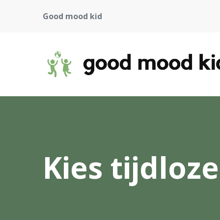
Good mood kid
Kies tijdloz